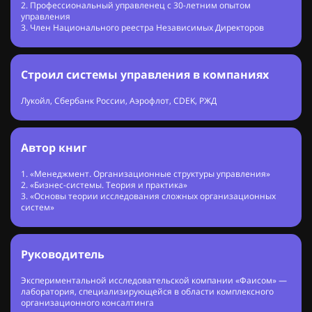
2. Профессиональный управленец с 30-летним опытом
управления
3. Член Национального реестра Независимых Директоров
Строил системы управления в компаниях
Лукойл, Сбербанк России, Аэрофлот, CDEK, РЖД
Автор книг
1. «Менеджмент. Организационные структуры управления»
2. «Бизнес-системы. Теория и практика»
3. «Основы теории исследования сложных организационных
систем»
Руководитель
Экспериментальной исследовательской компании «Фаисом» —
лаборатория, специализирующейся в области комплексного
организационного консалтинга